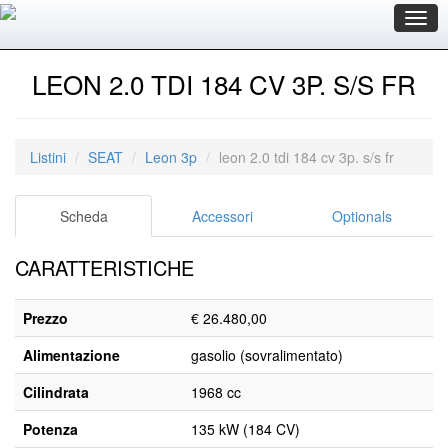
Togg
navig
LEON 2.0 TDI 184 CV 3P. S/S FR
Listini
SEAT
Leon 3p
leon 2.0 tdi 184 cv 3p. s/s fr
Scheda
Accessori
Optionals
CARATTERISTICHE
Prezzo
€ 26.480,00
Alimentazione
gasolio (sovralimentato)
Cilindrata
1968 cc
Potenza
135 kW (184 CV)