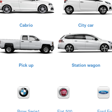
Cabrio
City car
Pick up
Station wagon
Bmw Serie1
Fiat 500
Ford Fo