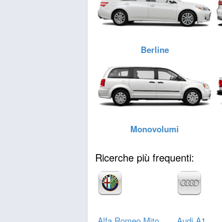
Berline
Monovolumi
Ricerche più frequenti:
Alfa Romeo Mito
Audi A1