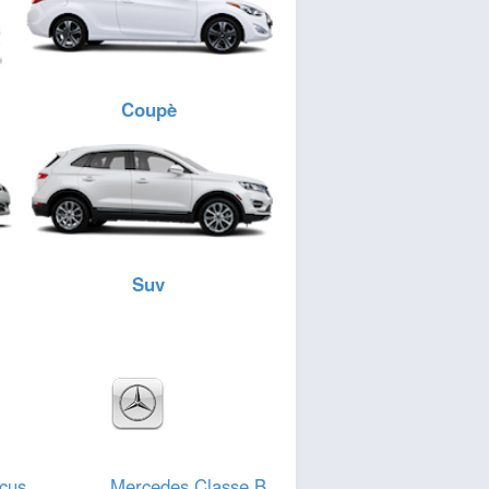
Coupè
Suv
cus
Mercedes Classe B