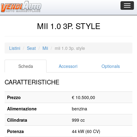
Togg
navig
MII 1.0 3P. STYLE
Listini
Seat
Mii
mii 1.0 3p. style
Scheda
Accessori
Optionals
CARATTERISTICHE
Prezzo
€ 10.500,00
Alimentazione
benzina
Cilindrata
999 cc
Potenza
44 kW (60 CV)